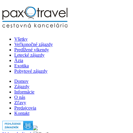
Všetky
Veľkonočné zájazdy
Predĺžené víkendy
Letecké zájazdy
Ázia
Exotika
Pobytové zájazdy
Domov
Zájazdy
Informácie
O nás
Zľavy
Predajcovia
Kontakt