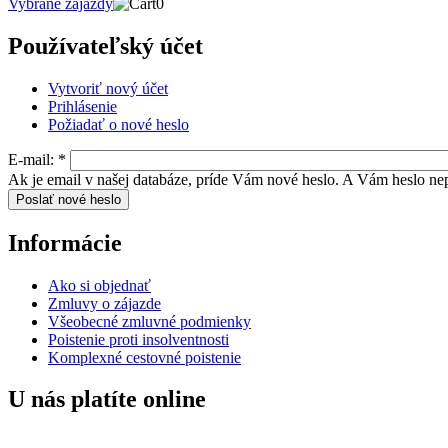
Vybrané zájazdy
0
Používateľský účet
Vytvoriť nový účet
Prihlásenie
Požiadať o nové heslo
E-mail:
*
Ak je email v našej databáze, príde Vám nové heslo. A Vám heslo nep
Informácie
Ako si objednať
Zmluvy o zájazde
Všeobecné zmluvné podmienky
Poistenie proti insolventnosti
Komplexné cestovné poistenie
U nás platíte online